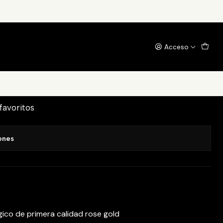
Acceso
ps 12mm
egar al Carrito
Comprar ahora
 favoritos
ones
rgico de primera calidad rose gold