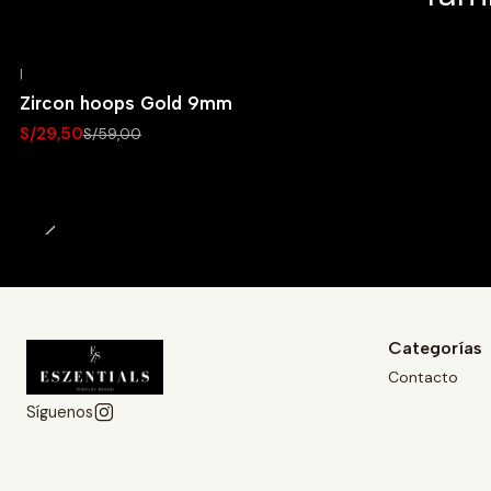
|
-50% OFF
Zircon hoops Gold 9mm
Agotado
S/29,50
S/59,00
Categorías
Contacto
Síguenos