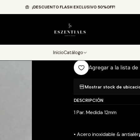
Inicio
Catálogo
Mini Hoops NEW!
Croissant hoops 12mm
¡DESCUENTO FLASH EXCLUSIVO 50%OFF!
|
Croissant hoo
Agr
Inicio
Catálogo
Cantidad
Agregar a la lista de
Mostrar stock de ubicaci
DESCRIPCIÓN
1 Par. Medida 12mm
• Acero inoxidable & antialé