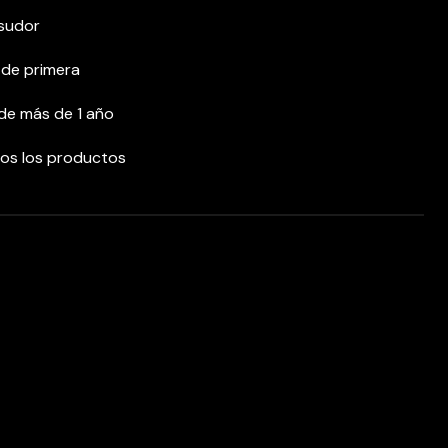
 sudor
 de primera
 de más de 1 año
dos los productos