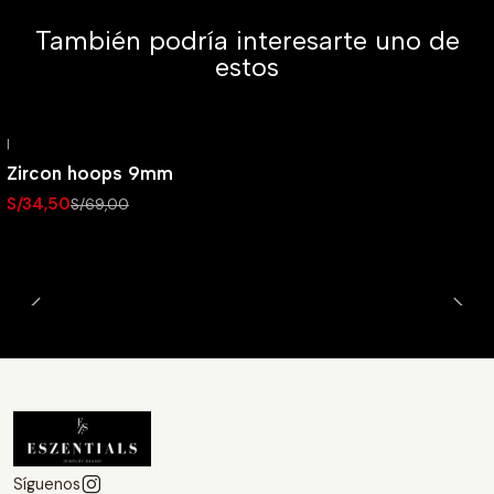
También podría interesarte uno de
estos
|
-50% OFF
Zircon hoops 9mm
S/34,50
S/69,00
Síguenos