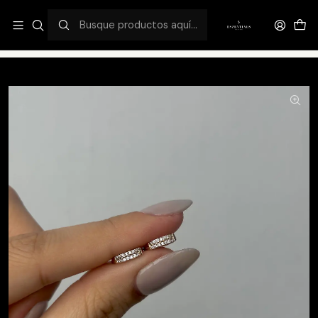
¡DESCUENTO FLASH EXCLUSIVO 50%OFF!
Inicio
Catálogo
Mini Hoops NEW!
Double shiny 9mm