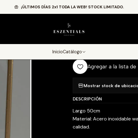
Inicio
Catálogo
Cadenas
Meliá Chain
¡ÚLTIMOS DÍAS 2x1 TODA LA WEB! STOCK LIMITADO.
|
Meliá Chain
Agr
Inicio
Catálogo
Cantidad
Agregar a la lista de
Mostrar stock de ubicaci
DESCRIPCIÓN
Largo 50cm
Material: Acero inoxidable w
calidad.