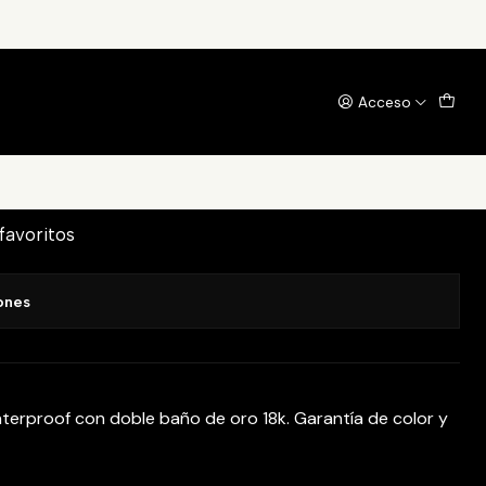
Acceso
egar al Carrito
Comprar ahora
 favoritos
ones
aterproof con doble baño de oro 18k. Garantía de color y