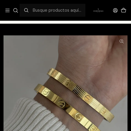
¡DESCUENTO FLASH EXCLUSIVO 50%OFF!
Inicio
Catálogo
Dupes NEW!
New In Love Cartier textura