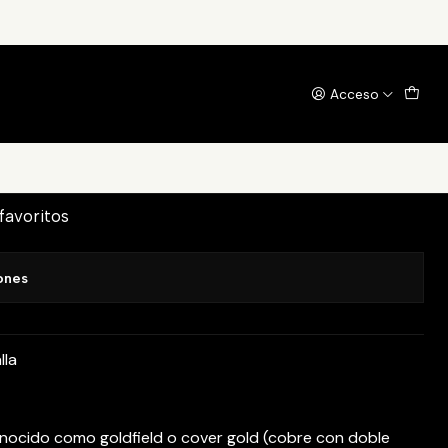
Acceso
egar al Carrito
Comprar ahora
 favoritos
ones
lla
nocido como goldfield o cover gold (cobre con doble