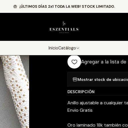
Inicio
Catálogo
Summer Edition
Pearl Mermaid
¡ÚLTIMOS DÍAS 2x1 TODA LA WEB! STOCK LIMITADO.
|
Pearl Mermaid
Agr
Inicio
Catálogo
Cantidad
Agregar a la lista de
Mostrar stock de ubicaci
DESCRIPCIÓN
Anillo ajustable a cualquier ta
Envio Gratis
Oro laminado 18k también co