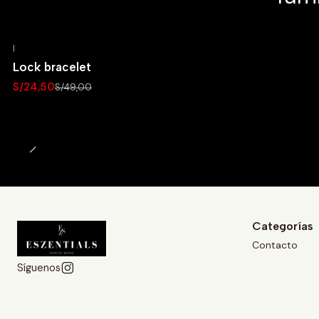
|
-50% OFF
Lock bracelet
Agotado
S/24,50
S/49,00
Categorías
Contacto
Síguenos